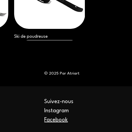
Ski de poudreuse
© 2025 Par Atriart
Suivez-nous
Instagram
EN
Boulon Pivot S.L.A.T.
Boulons SNO-GO - Tour G4
Ski Arrière - Série GEN
Facebook