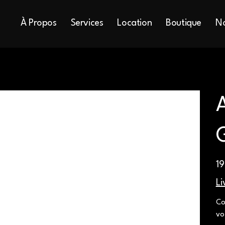
À Propos
Services
Location
Boutique
No
A
Prix
19
Li
Co
vo