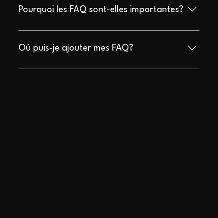
rapidement aux questions fréquemment posées sur
Pourquoi les FAQ sont-elles importantes?
votre entreprise. Par exemple, «Proposez-vous la
livraison?», «Quelles sont vos heures d'ouverture?»,
Les FAQ sont un excellent moyen d'aider les visiteurs à
«Comment puis-je réserver un service?».
trouver rapidement des réponses aux questions
Où puis-je ajouter mes FAQ?
courantes sur votre entreprise et de créer une meilleure
expérience de navigation sur votre site.
Les FAQ peuvent être ajoutées à n'importe quelle page
de votre site ou sur votre appli mobile Wix.