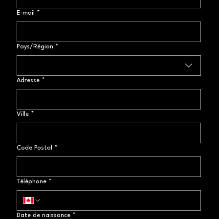
E‑mail
*
Adresse postal
Pays/Région
*
Adresse
*
Ville
*
Code Postal
*
Téléphone
*
Date de naissance
*